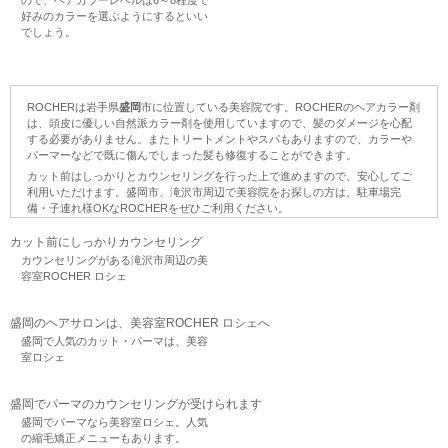
好みのカラーを選ぶようにするといい
でしょう。
ROCHERは岩手県
盛岡
市に位置している美容院です。ROCHERのヘアカラー剤
は、頭皮に優しい自然派カラー剤を使用していますので、髪のダメージを心配
する必要がありません。またトリートメントやスパもありますので、カラーや
パーマーなどで既に傷んでしまった髪も修復することができます。
カット
前はしっかりとカウンセリングを行った上で進めますので、安心してご
利用いただけます。盛岡市、
滝沢市
周辺で美容院をお探しの方は、
駐車場
完
備・子連れ様OKなROCHERをぜひご利用ください。
カット前にしっかりカウンセリング
カウンセリングがある滝沢市周辺の美
容室ROCHER ロシェ
盛岡のヘアサロンは、美容室ROCHER ロシェへ
盛岡で人気のカット・パーマは、美容
室ロシェ
盛岡でパーマのカウンセリングが受けられます
盛岡でパーマなら美容室ロシェ。人気
の縮毛矯正メニューもあります。