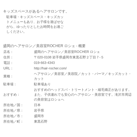
キッズスペースがあるヘアサロンです。
駐車場・キッズスペース・キッズカッ
トメニューもあり、お子様を遊ばせな
がら、ゆったりとしたお時間をお過ご
しください。
盛岡のヘアサロン／美容室ROCHER ロシェ - 概要
店名：
盛岡のヘアサロン／美容室ROCHER ロシェ
住所：
〒020-0108 岩手県盛岡市東黒石野２丁目７-５
電話：
019-663-4343
URL：
http://hair-rocher.com/
ヘアサロン／美容室／美容院／カット・パーマ／キッズカット・
業種：
カット
駐車場：
駐車場あり
おすすめのヘッドスパ・トリートメント・縮毛矯正があります。
おすすめ：
また、子供連れでも安心のヘアサロン・美容室です。滝沢市周辺
の美容室はロシェへ
所在地／国：
日本
所在地／県：
岩手県
所在地／市：
盛岡市
所在地／町：
東黒石野