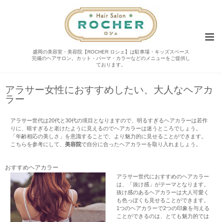
盛岡の美容室・美容院【ROCHER ロシェ】は駐車場・キッズスペース
完備のヘアサロン。カット・パーマ・カラーなどのメニューをご提供し
ております。
アラサー女性におすすめしたい、大人なヘアカ
ラー
アラサー世代は20代と30代の境目となりますので、明るすぎるヘア
カラー
は若作
りに、暗すぎると老けたように見えるのでヘアカラーは迷うところでしょう。
「年齢相応の美しさ」を意識することで、より魅力的に見せることができます。
こちらを参考にして、
美容院
で自分に合ったヘアカラーを取り入れましょう。
おすすめヘアカラー
アラサー世代に
おすすめ
のヘアカラー
は、「抜け感」がテーマとなります。
抜け感のあるヘアカラーは大人可愛く
も色っぽくも見せることができます。
1つのヘアカラーで2つの印象を与える
ことができるのは、とても魅力的では