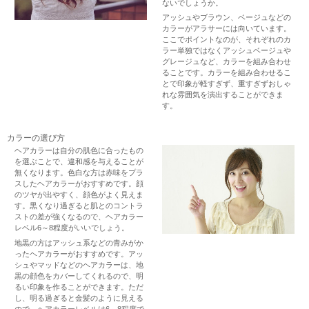
ないでしょうか。
アッシュやブラウン、ベージュなどの
カラーがアラサーには向いています。
ここでポイントなのが、それぞれのカ
ラー単独ではなくアッシュベージュや
グレージュなど、カラーを組み合わせ
ることです。カラーを組み合わせるこ
とで印象が軽すぎず、重すぎずおしゃ
れな雰囲気を演出することができま
す。
カラーの選び方
ヘアカラーは自分の肌色に合ったもの
を選ぶことで、違和感を与えることが
無くなります。色白な方は赤味をプラ
スしたヘアカラーがおすすめです。顔
のツヤが出やすく、顔色がよく見えま
す。黒くなり過ぎると肌とのコントラ
ストの差が強くなるので、ヘアカラー
レベル6～8程度がいいでしょう。
地黒の方はアッシュ系などの青みがか
ったヘアカラーがおすすめです。アッ
シュやマッドなどのヘアカラーは、地
黒の顔色をカバーしてくれるので、明
るい印象を作ることができます。ただ
し、明る過ぎると金髪のように見える
ので、ヘアカラーレベルは6～8程度で